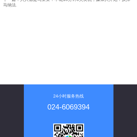
马纳法.
24小时服务热线
024-6069394