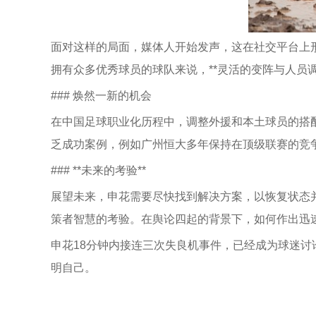
面对这样的局面，媒体人开始发声，这在社交平台上
拥有众多优秀球员的球队来说，**灵活的变阵与人员调
### 焕然一新的机会
在中国足球职业化历程中，调整外援和本土球员的搭
乏成功案例，例如广州恒大多年保持在顶级联赛的竞
### **未来的考验**
展望未来，申花需要尽快找到解决方案，以恢复状态
策者智慧的考验。在舆论四起的背景下，如何作出迅
申花18分钟内接连三次失良机事件，已经成为球迷讨
明自己。