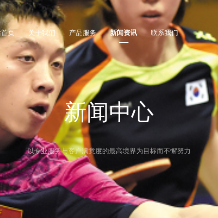
站首页
关于我们
产品服务
新闻资讯
联系我们
新闻中心
以专业服务与客户满意度的最高境界为目标而不懈努力