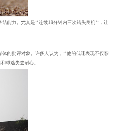
能力。尤其是**连续18分钟内三次错失良机**，让
体的批评对象。许多人认为，**他的低迷表现不仅影
练和球迷失去耐心。