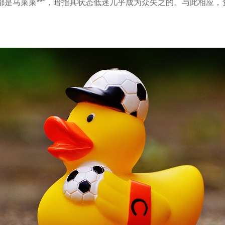
人都是马莱莱**”，暗指其状态低迷几乎成为众矢之的。与此相应