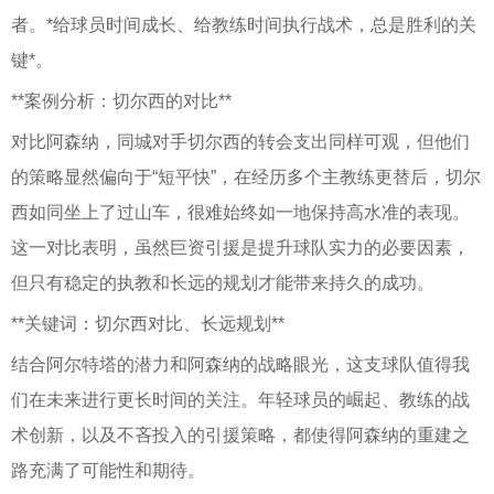
者。*给球员时间成长、给教练时间执行战术，总是胜利的关
键*。
**案例分析：切尔西的对比**
对比阿森纳，同城对手切尔西的转会支出同样可观，但他们
的策略显然偏向于“短平快”，在经历多个主教练更替后，切尔
西如同坐上了过山车，很难始终如一地保持高水准的表现。
这一对比表明，虽然巨资引援是提升球队实力的必要因素，
但只有稳定的执教和长远的规划才能带来持久的成功。
**关键词：切尔西对比、长远规划**
结合阿尔特塔的潜力和阿森纳的战略眼光，这支球队值得我
们在未来进行更长时间的关注。年轻球员的崛起、教练的战
术创新，以及不吝投入的引援策略，都使得阿森纳的重建之
路充满了可能性和期待。