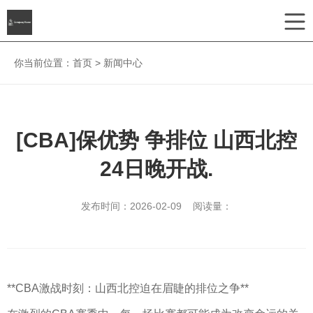
你当前位置：
首页
>
新闻中心
[CBA]保优势 争排位 山西北控
24日晚开战.
发布时间：2026-02-09 阅读量：
**CBA激战时刻：山西北控迫在眉睫的排位之争**