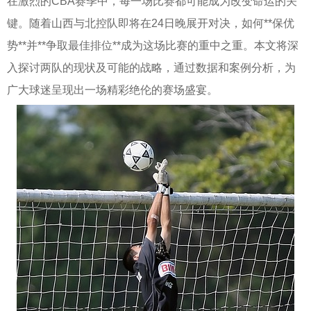
在激烈的CBA赛季中，每一场比赛都可能成为改变命运的关
键。随着山西与北控队即将在24日晚展开对决，如何**保优
势**并**争取最佳排位**成为这场比赛的重中之重。本文将深
入探讨两队的现状及可能的战略，通过数据和案例分析，为
广大球迷呈现出一场精彩绝伦的赛场盛宴。