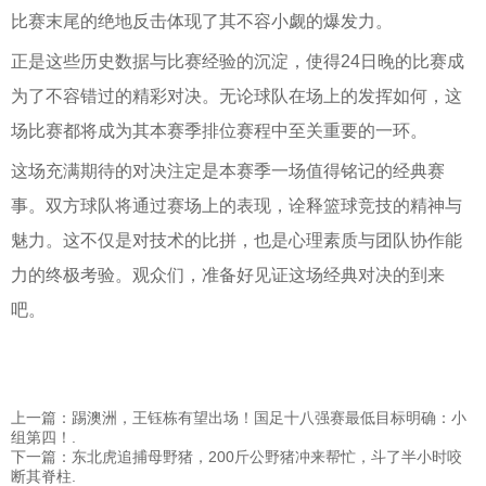
比赛末尾的绝地反击体现了其不容小觑的爆发力。
正是这些历史数据与比赛经验的沉淀，使得24日晚的比赛成
为了不容错过的精彩对决。无论球队在场上的发挥如何，这
场比赛都将成为其本赛季排位赛程中至关重要的一环。
这场充满期待的对决注定是本赛季一场值得铭记的经典赛
事。双方球队将通过赛场上的表现，诠释篮球竞技的精神与
魅力。这不仅是对技术的比拼，也是心理素质与团队协作能
力的终极考验。观众们，准备好见证这场经典对决的到来
吧。
上一篇：踢澳洲，王钰栋有望出场！国足十八强赛最低目标明确：小
组第四！.
下一篇：东北虎追捕母野猪，200斤公野猪冲来帮忙，斗了半小时咬
断其脊柱.