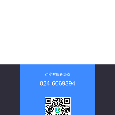
24小时服务热线
024-6069394