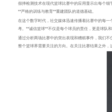
假摔检测技术在现代篮球比赛中的应用显示出每个细节
**严格的训练与教育**重建团队的道德基础。
在这个数字时代，社交媒体迅速传播着比赛中的每一
考。**诚信篮球**不仅是每个球员的责任，更是球队
通过分析两场比赛中的突出表现和糟糕事件，我们不
整个篮球界需要关注的方向。在关注比赛结果之外，这