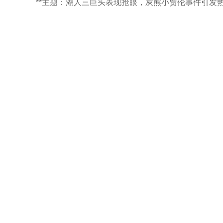
**主题：湖人三巨头表现抢眼，灰熊小贾伦事件引发热