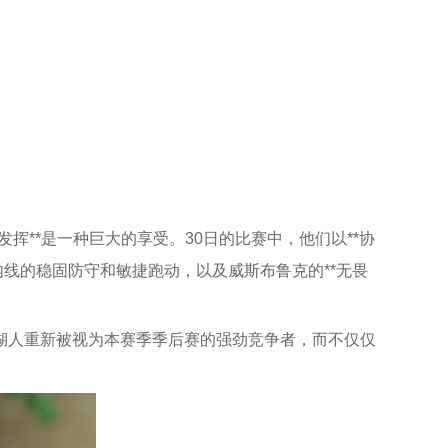
挥**是一种巨大的享受。30日的比赛中，他们以**协
线的稳固防守和敏捷跑动，以及威斯布鲁克的**无畏
湖人重新被视为本赛季季后赛的强劲竞争者，而不仅仅