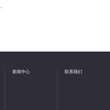
一.
新闻中心
联系我们