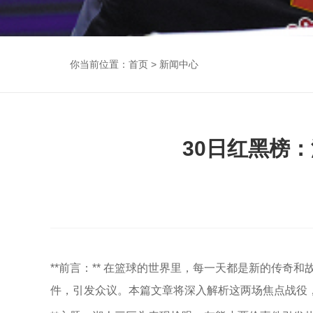
你当前位置：
首页
>
新闻中心
30日红黑榜
**前言：** 在篮球的世界里，每一天都是新的传奇
件，引发众议。本篇文章将深入解析这两场焦点战役，