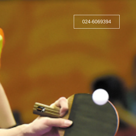
024-6069394