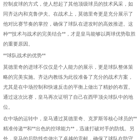
控制皮球的方式，使人想起了其他顶级球员的技术风采，如
同齐达内和克鲁伊夫。在战术上，莫德里奇更是充分展示了
他对比赛节奏的掌控，确保了球队在进攻时的高效推进。这
种**技术与战术的完美结合**，才是皇马能够以两球优势取胜
的重要原因。
**球队战术的优势**
莫德里奇的进球不仅仅是个人能力的展示，更是球队整体策
略的完美实施。齐达内教练为此役准备了充分的战术方案，
尤其是在中场控制和快速反击的平衡上做出了精妙的布置。
通过这次比赛，皇马再次证明了自己在西甲顶尖球队中的地
位。
在中场的运转中，皇马通过莫德里奇、克罗斯等核心球员的**
精准传递**和**出色的控球能力**，迅速打破对手的防线。另
外，皇马的后防线也做出了卓越的贡献，确保了球队在防守