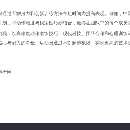
何通过不懈努力和创新训练方法在短时间内提高表现。例如，中
计划，将动作难度与稳定性巧妙结合，最终让团队中的每个成员
自我，以高难度动作磨练技巧。现代科技、团队合作和心理训练
信心与耐力的考验。运动员通过不断超越极限，实现更高的艺术
厚合同.