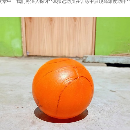
章中，我们将深入探讨**体操运动员在训练中展现高难度动作*