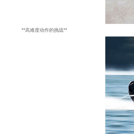
**高难度动作的挑战**