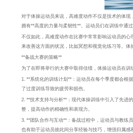
对于体操运动员来说，高难度动作不仅是技术的体现，
拥有**高度的力量与柔韧性**。运动员们在训练中
不仅如此，高难度动作在比赛中常常影响运动员的心
来改善这方面的状况，比如冥想和视觉化练习等。体
**备战大赛的策略**
为了在即将举行的大赛中取得佳绩，体操运动员在训
1. **系统化的训练计划**：运动员在每个季度
了过度训练导致的疲劳和损伤。
2. **技术支持与分析**：现代体操训练中引入
整，提高动作的精确性和表现力。
3. **团队合作与互动**：备战过程中，运动员
也有助于运动员彼此间分享经验与技巧，增强归属感