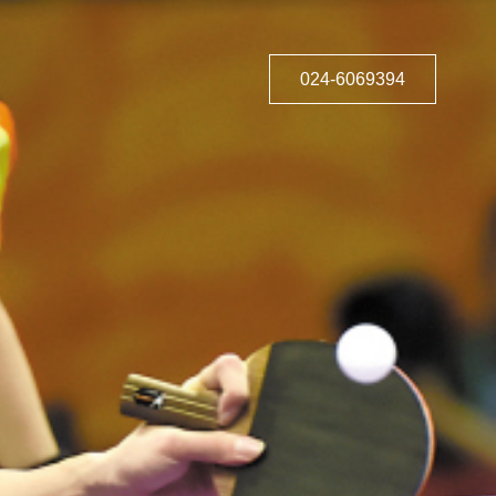
024-6069394