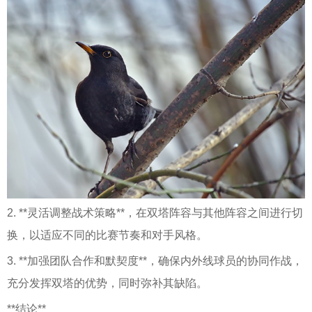
2. **灵活调整战术策略**，在双塔阵容与其他阵容之间进行切
换，以适应不同的比赛节奏和对手风格。
3. **加强团队合作和默契度**，确保内外线球员的协同作战，
充分发挥双塔的优势，同时弥补其缺陷。
**结论**