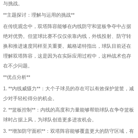
与挑战。
**主题探讨：理解与运用的挑战**
在传统观念中，双塔阵容能够在内线防守和篮板争夺中占据
绝对优势。但篮球比赛不仅仅依靠内线，外线投射、防守转
换和推进速度同样至关重要。戴格诺特指出，球队目前还在
理解双塔阵容，这是因为在实际应用过程中，这种战术也存
在不少问题。
**优点分析**
1. **内线威慑力**：大个子球员的存在可以有效保护篮筐，减
少对手轻松得分的机会。
2. **篮板控制**：内线的高度和力量能够帮助球队在争夺篮板
球时占据上风，为球队创造更多进攻机会。
3. **增加防守面积**：双塔阵容能够覆盖更大的防守区域，有