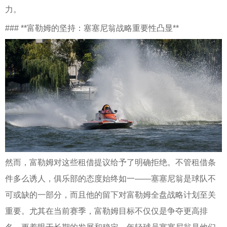
力。
### **富勒姆的坚持：塞塞尼翁战略重要性凸显**
然而，富勒姆对这些租借提议给予了明确拒绝。不管租借条
件多么诱人，俱乐部的态度始终如一——塞塞尼翁是球队不
可或缺的一部分，而且他的留下对富勒姆全盘战略计划至关
重要。尤其在当前赛季，富勒姆目标不仅仅是争夺更高排