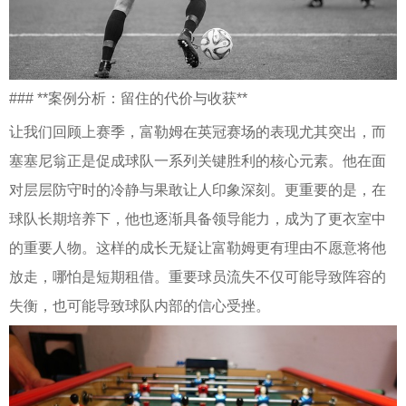
### **案例分析：留住的代价与收获**
让我们回顾上赛季，富勒姆在英冠赛场的表现尤其突出，而
塞塞尼翁正是促成球队一系列关键胜利的核心元素。他在面
对层层防守时的冷静与果敢让人印象深刻。更重要的是，在
球队长期培养下，他也逐渐具备领导能力，成为了更衣室中
的重要人物。这样的成长无疑让富勒姆更有理由不愿意将他
放走，哪怕是短期租借。重要球员流失不仅可能导致阵容的
失衡，也可能导致球队内部的信心受挫。