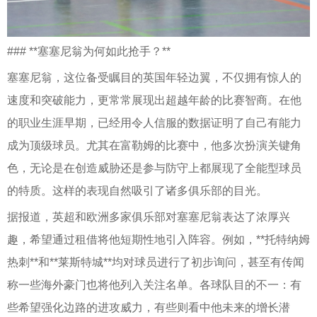
### **塞塞尼翁为何如此抢手？**
塞塞尼翁，这位备受瞩目的英国年轻边翼，不仅拥有惊人的
速度和突破能力，更常常展现出超越年龄的比赛智商。在他
的职业生涯早期，已经用令人信服的数据证明了自己有能力
成为顶级球员。尤其在富勒姆的比赛中，他多次扮演关键角
色，无论是在创造威胁还是参与防守上都展现了全能型球员
的特质。这样的表现自然吸引了诸多俱乐部的目光。
据报道，英超和欧洲多家俱乐部对塞塞尼翁表达了浓厚兴
趣，希望通过租借将他短期性地引入阵容。例如，**托特纳姆
热刺**和**莱斯特城**均对球员进行了初步询问，甚至有传闻
称一些海外豪门也将他列入关注名单。各球队目的不一：有
些希望强化边路的进攻威力，有些则看中他未来的增长潜