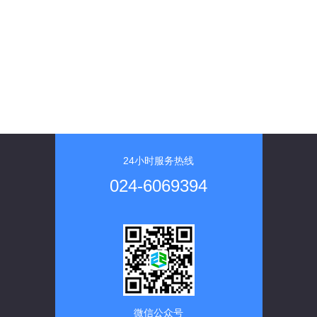
24小时服务热线
024-6069394
微信公众号