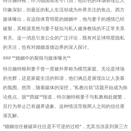
特尔施特根，作为德国知名守门员，他出色的球场表现让人
印象深刻，但最近的私人生活却成为外界关注的焦点。西方
媒体曝出，在这段体育明星的婚姻中，他与妻子的感情已经
破裂，其根源竟然与妻子疑似与私人健身教练的不正常关系
有关。这一消息引发公众的广泛讨论，既有对足球明星隐私
的关注，也有对婚姻道德边界的深入探讨。
### **婚姻中的裂痕与媒体曝光**
特尔施特根和妻子曾一度被外界称为模范家庭。无论是球场
的光辉，还是家庭生活的和谐，他们俩总是展现出让人羡慕
的氛围。然而，随着媒体的深挖，“私教出轨”话题开始成为舆
论焦点。据**西媒**报道，特尔施特根妻子与私教相处频繁，
且行为举止已有越界迹象。这种情况导致两人之间的信任逐
渐瓦解。
*婚姻信任被破坏往往是不可逆的过程*，尤其当涉及到第三方