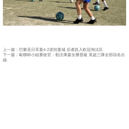
上一篇：巴黎圣日耳曼4-2逆转曼城 后者跌入欧冠淘汰区.
下一篇：歐聯杯小組賽收官：勒沃庫森全勝晉級 英超三隊全部頭名出
線.