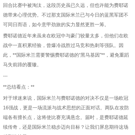
回合比赛中被淘汰，这段历史虽已久远，但也许能为费耶诺
德带来心理优势。不过那支国际米兰已与今日的蓝黑军团不
可同日而语，如今意甲劲旅的实力显然更胜一筹。
费耶诺德近年来虽未在欧冠中与豪门较量太多，但他们在欧
战中一直积累经验，曾爆冷战胜过马竞和热刺等强队。因
此，**国际米兰需要警惕费耶诺德的“黑马基因”**，避免重蹈
马失前蹄的覆辙。
---
**总结看点：**
对于球迷来说，国际米兰与费耶诺德的对决不仅是一场欧冠
16强战，更是一场流派与战术思想的正面对话。两队在攻防
端各有擅长点，这将使比赛充满悬念。届时，是费耶诺德延
续传奇，还是国际米兰稳步迈向目标？让我们屏息期待这场