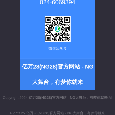
024-6069394
微信公众号
亿万28(NG28)官方网站 - NG
大舞台，有梦你就来
Copyright 2024
亿万28(NG28)官方网站 - NG大舞台，有梦你就来
All
Rights by
亿万28(NG28)官方网站 - NG大舞台，有梦你就来