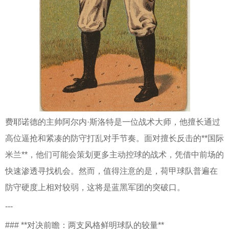
费耶诺德的主帅阿尔内·斯洛特是一位战术大师，他擅长通过
高位逼抢和紧凑的防守打乱对手节奏。面对擅长反击的**国际
米兰**，他们可能会策划更多主动控球的战术，凭借中前场的
快速渗透寻找机会。然而，值得注意的是，荷甲球队普遍在
防守硬度上相对较弱，这将是蓝黑军团的突破口。
---
### **对决前瞻：两支风格鲜明球队的较量**