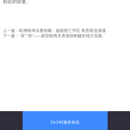
精彩的较量。
上一篇：欧洲杯淘汰赛前瞻：超级死亡半区 英意暗流汹涌.
下一篇：“亲”“清”——新型政商关系加快构建的地方实践.
24小时服务热线