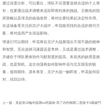
通过深度分析，可以看出，球队不仅需要选择合适的个人替
补，也要通过战术调整来适应即将到来的挑战。主教练的指
挥策略以及球员的临场发挥，将对比赛结果起决定性作用。
在这场备受关注的京沪大战中，申花能否找到合适的替代方
案，将对战局产生深远影响。
球迷们可以期待，申花将在京沪大战展现出不屈不挠的精神
和智慧。无论选择冯潇霆还是李帅，又或是通过战术调整，
关键在于球队整体协作与默契度的提高。朱辰杰的缺席是挑
战，也是契机。这次动荡将如何影响申花与北京国安的较
量，值得期待。凛冬将至，京沪大战一触即发，申花如何应
对，拭目以待。
上一篇：英超第18輪利茲聯vs阿森納 馬丁內利梅開二度薩卡S羅破門.