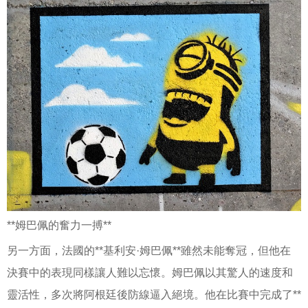
**姆巴佩的奮力一搏**
另一方面，法國的**基利安·姆巴佩**雖然未能奪冠，但他在
決賽中的表現同樣讓人難以忘懷。姆巴佩以其驚人的速度和
靈活性，多次將阿根廷後防線逼入絕境。他在比賽中完成了**