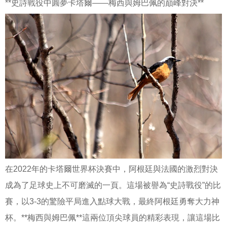
**史詩戰役中圓夢卡塔爾——梅西與姆巴佩的巔峰對決**
在2022年的卡塔爾世界杯決賽中，阿根廷與法國的激烈對決
成為了足球史上不可磨滅的一頁。這場被譽為“史詩戰役”的比
賽，以3-3的驚險平局進入點球大戰，最終阿根廷勇奪大力神
杯。**梅西與姆巴佩**這兩位頂尖球員的精彩表現，讓這場比