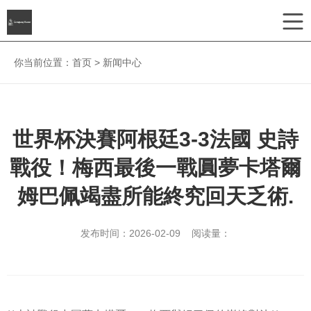
你当前位置：
首页
>
新闻中心
世界杯決賽阿根廷3-3法國 史詩
戰役！梅西最後一戰圓夢卡塔爾
姆巴佩竭盡所能終究回天乏術.
发布时间：2026-02-09 阅读量：